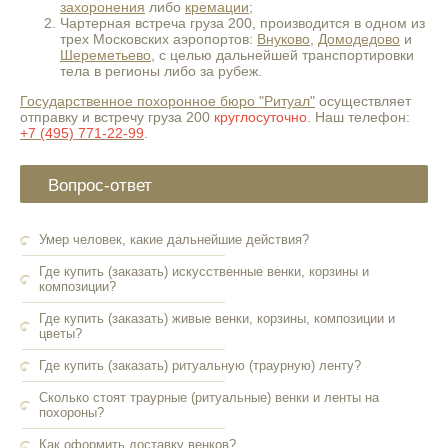
захоронения
либо
кремации
;
Чартерная встреча груза 200, производится в одном из
трех Московских аэропортов:
Внуково
,
Домодедово
и
Шереметьево
, с целью дальнейшей транспортировки
тела в регионы либо за рубеж.
Государственное похоронное бюро "Ритуал"
осуществляет
отправку и встречу груза 200
круглосуточно
. Наш телефон:
+7 (495) 771-22-99
.
Вопрос-ответ
Умер человек, какие дальнейшие действия?
Где купить (заказать) искусственные венки, корзины и
композиции?
Где купить (заказать) живые венки, корзины, композиции и
цветы?
Где купить (заказать) ритуальную (траурную) ленту?
Сколько стоят траурные (ритуальные) венки и ленты на
похороны?
Как оформить доставку венков?