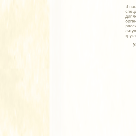
В на
спец
дипл
орга
расс
ситу
круг
У