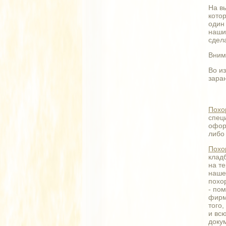
На в
кото
один
наши
сдел
Вним
Во и
зара
Похо
спец
офор
либ
Похо
клад
на т
наше
похо
- по
фирм
того
и вс
доку