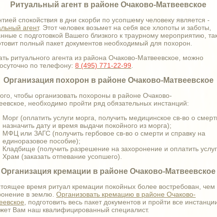
Ритуальный агент в районе Очаково-Матвеевское
нтией спокойствия в дни скорби по усопшему человеку является -
альный агент
. Этот человек возьмет на себя все хлопоты и заботы,
анные с подготовкой Вашего близкого к траурному мероприятию, та
отовит полный пакет документов необходимый для похорон.
ать ритуального агента из района Очаково-Матвеевское, можно
лосуточно по телефону:
8 (495) 771-22-99
.
Организация похорон в районе Очаково-Матвеевское
того, чтобы организовать похороны в районе Очаково-
еевское, необходимо пройти ряд обязательных инстанций:
Морг (оплатить услуги морга, получить медицинское св-во о смерт
назначить дату и время выдачи покойного из морга);
МФЦ или ЗАГС (получить гербовое св-во о смерти и справку на
единоразовое пособие);
Кладбище (получить разрешение на захоронение и оплатить услуг
Храм (заказать отпевание усопшего).
Организация кремации в районе Очаково-Матвеевское
стоящее время ритуал кремации покойных более востребован, чем
ронение в землю.
Организовать кремацию в районе Очаково-
еевское
, подготовить весь пакет документов и пройти все инстанци
жет Вам наш квалифицированный специалист.