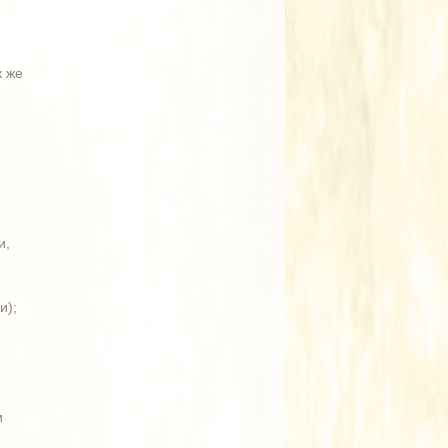
к же
и,
и);
и