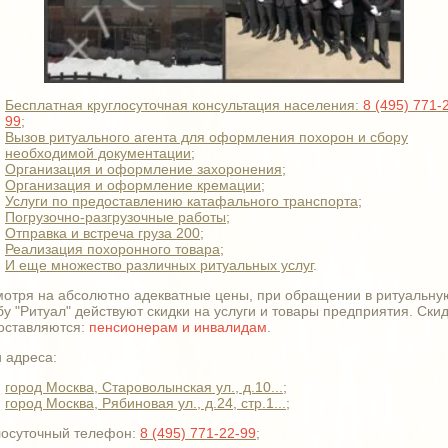
Бесплатная круглосуточная консультация населения:
8 (495) 771-
99
;
Вызов ритуального агента для оформления похорон и сбору
необходимой документации
;
Организация и оформление захоронения
;
Организация и оформление кремации
;
Услуги по предоставлению катафального транспорта
;
Погрузочно-разгрузочные работы
;
Отправка и встреча груза 200
;
Реализация похоронного товара
;
И еще множество различных ритуальных услуг
.
мотря на абсолютно адекватные цены, при обращении в ритуальну
бу "Ритуал" действуют скидки на услуги и товары предприятия. Ски
оставляются:
пенсионерам и инвалидам
.
 адреса:
город Москва, Староволынская ул., д.10...
;
город Москва, Рябиновая ул., д.24, стр.1...
;
лосуточный телефон:
8 (495) 771-22-99
;