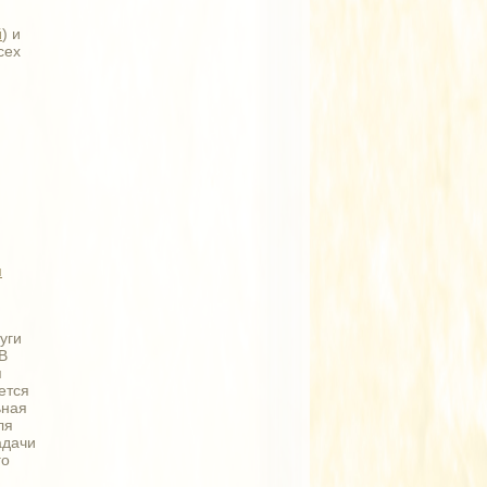
й
) и
сех
я
уги
В
я
ется
ьная
ля
адачи
го