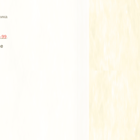
ника
2-99
.
ое