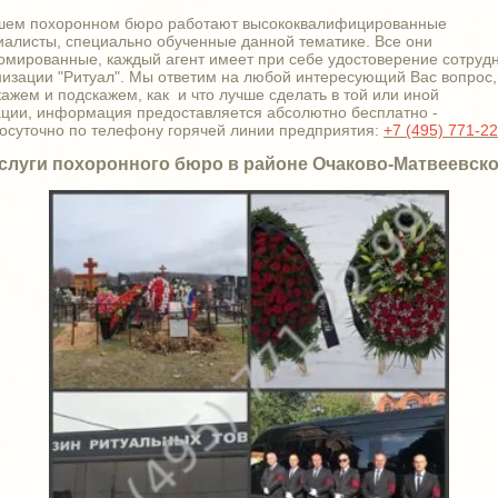
шем похоронном бюро работают высококвалифицированные
иалисты, специально обученные данной тематике. Все они
омированные, каждый агент имеет при себе удостоверение сотруд
низации "Ритуал". Мы ответим на любой интересующий Вас вопрос,
кажем и подскажем, как и что лучше сделать в той или иной
ации, информация предоставляется абсолютно бесплатно -
лосуточно по телефону горячей линии предприятия:
+7 (495) 771-2
слуги похоронного бюро в районе Очаково-Матвеевск