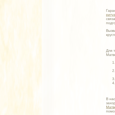
Гара
риту
связ
подг
Вызв
круг
Для 
Матв
В на
захо
Матв
помо