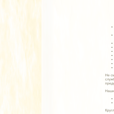
Не с
служ
пред
Наши
Круг