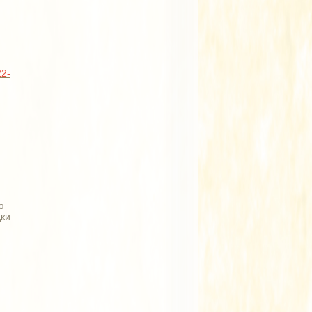
22-
ю
дки