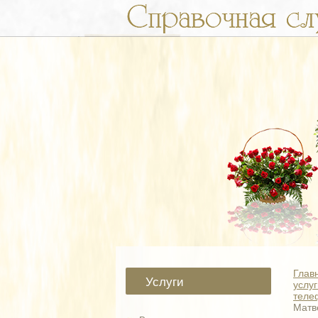
Глав
Услуги
услуг
теле
Матв