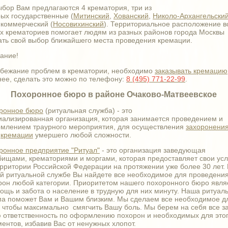
ыбор Вам предлагаются 4 крематория, три из
рых государственные (
Митинский
,
Хованский
,
Николо-Архангельски
 коммерческий (
Носовихинский
). Территориальное расположение в
х крематориев помогает людям из разных районов города Москвы
ать свой выбор ближайшего места проведения кремации.
ание!
збежание проблем в крематории, необходимо
заказывать кремацию
нее, сделать это можно по телефону:
8 (495) 771-22-99
.
Похоронное бюро в районе Очаково-Матвеевское
ронное бюро
(ритуальная служба) - это
иализированная организация, которая занимается проведением и
млением траурного мероприятия, для осуществления
захоронени
о
кремации
умершего любой сложности.
ронное предприятие "Ритуал"
- это организация заведующая
бищами, крематориями и моргами, которая предоставляет свои усл
ерритории Российской Федерации на протяжении уже более 30 лет. 
й ритуальной службе Вы найдете все необходимое для проведени
рон любой категории. Приоритетом нашего похоронного бюро явля
мощь и забота о население в трудную для них минуту. Наша ритуал
а поможет Вам и Вашим близким. Мы сделаем все необходимое д
, чтобы максимально смягчить Вашу боль. Мы берем на себя все з
ю ответственность по оформлению похорон и необходимых для это
ментов, избавив Вас от ненужных хлопот.