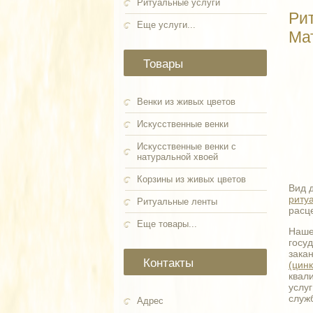
Ритуальные услуги
Ри
Еще услуги...
Ма
Товары
Венки из живых цветов
Искусственные венки
Искусственные венки с
натуральной хвоей
Корзины из живых цветов
Вид 
риту
Ритуальные ленты
расц
Еще товары...
Наш
госу
зака
Контакты
(цинк
квал
услуг
служ
Адрес