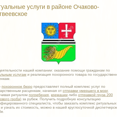
туальные услуги в районе Очаково-
твеевское
деятельности нашей компании: оказание помощи гражданам по
альным услугам
и реализация похоронного товара по государстве
енкам.
е
похоронное бюро
предоставляет полный комплекс услуг по
дарственным расценкам, начиная от
отправки умершего в морг
,
нчивая ритуалом
погребения
,
кремации
либо
отправкой груза 200
ового гроба)
за рубеж. Получить подробную консультацию
ифицированного специалиста, чтобы заказать комплекс ритуальных
 и узнать их стоимость, можно в нашей круглосуточной диспетчерск
бе.