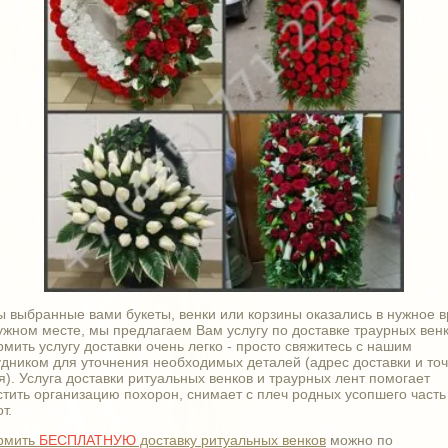
ы выбранные вами букеты, венки или корзины оказались в нужное 
нужном месте, мы предлагаем Вам услугу по доставке траурных венк
мить услугу доставки очень легко - просто свяжитесь с нашим
удником для уточнения необходимых деталей (адрес доставки и то
я). Услуга доставки ритуальных венков и траурных лент помогает
стить организацию похорон, снимает с плеч родных усопшего часть
т.
рмить
БЕСПЛАТНУЮ
доставку ритуальных венков
можно по