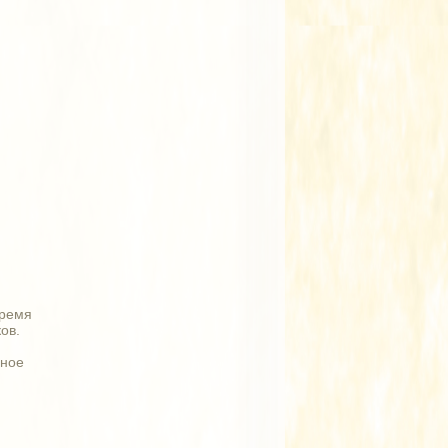
время
ов.
чное