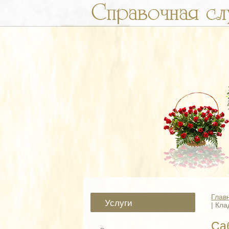
Глав
Услуги
| Кла
Са