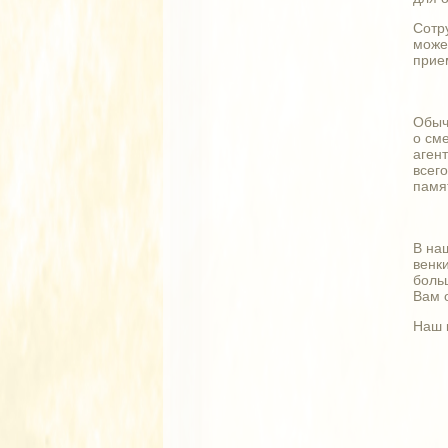
Сотр
може
прие
Обыч
о см
агент
всег
памя
В на
венки
боль
Вам 
Наш 