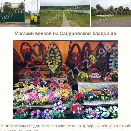
Магазин венков на Сабуровском кладбище
м агентством создан магазин уже готовых траурных венков и атриб
организации похорон.