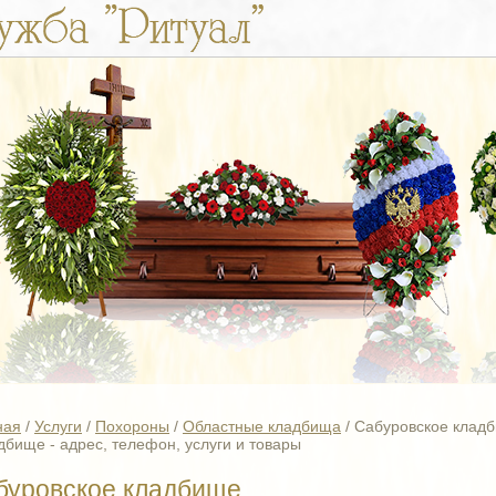
ная
/
Услуги
/
Похороны
/
Областные кладбища
/
Сабуровское клад
дбище - адрес, телефон, услуги и товары
буровское кладбище