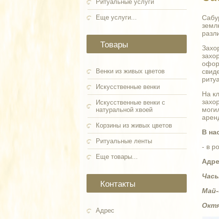
Ритуальные услуги
Еще услуги...
Сабу
земл
разл
Товары
Захо
захо
офор
Венки из живых цветов
свиде
риту
Искусственные венки
На к
захо
Искусственные венки с
могил
натуральной хвоей
арен
Корзины из живых цветов
В на
Ритуальные ленты
- в 
Еще товары...
Адре
Час
Контакты
Май-
Октя
Адрес