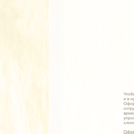
Чтоб
и в 
Офор
сотр
врем
упро
хлопо
Офо