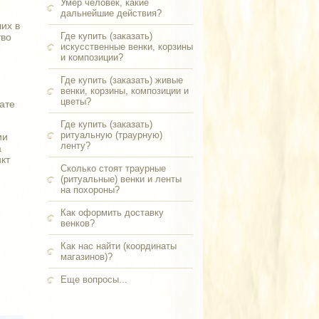
Умер человек, какие
дальнейшие действия?
их в
Где купить (заказать)
тво
искусственные венки, корзины
и композиции?
Где купить (заказать) живые
венки, корзины, композиции и
цветы?
ате
Где купить (заказать)
ритуальную (траурную)
ии
ленту?
а
нкт
Сколько стоят траурные
(ритуальные) венки и ленты
на похороны?
Как оформить доставку
венков?
Как нас найти (координаты
магазинов)?
Еще вопросы...