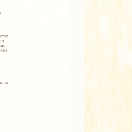
е
стия
ого
аще
бви ,
тавят