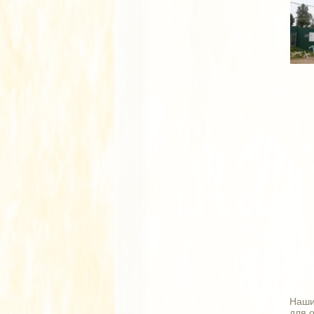
Наши
для 