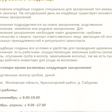
ровское кладбище создано специально для захоронения тел умерш
ю (могилу). На сегодняшний день на кладбище существует множес
ичных захоронений.
ронения подразделяются на новое захоронение, родственное
ронение, семейное или родовое захоронение. Для
мления захоронения необходим пакет документов: гербовое
тельство о смерти, паспорт ответственного лица, квитанция об опл
альных принадлежностей и ритуального транспорта.
ладбище созданы все условия и удобства для проведения церемон
ронения: есть работники, осуществляющие земляные работы (копк
ы, опускание гроба в могилу, закапывание могилы), так же есть пу
ды рабочего инвентаря для ухода за могилами.
стоящее время возможны следующие захоронения:
родственную могилу гробом, урной
с:
Московская область, Красногорский район, д. Сабурово
ы работы:
сентябрь: с 9.00-19.00
брь- апрель: с 9.00 -17.00