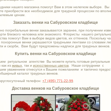
удники нашего магазина помогут Вам в этом нелегком выборе. Вы
те приобрести все необходимое для траурной процессии по вполн
млемым ценам.
Заказать венки на Сабуровском кладбище
но погребальные венки заказываются заранее, при получении изве
ерти близкого человека или знакомого. Флористы нашего ритуальн
ства помогут Вам в выборе видов цветов, их оттенков. Поскольку ч
о похоронные венки украшаются траурными лентами со словами лю
ти и скорби, Вам будут предложены надписи для траурных венков.
Купить венки на Сабуровском кладбище
шем ритуальном агентстве Вы можете купить готовые ритуальные
 как из
живых
, так и
искусственных цветов
. Наши сотрудники с
шим уважением отнесутся к Вашим пожеланиям и тактично предос
обширный каталог траурных венков.
круглосуточный телефон:
+7 (495) 771-22-99
.
Доставка венков на Сабуровское кладбище